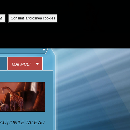
Romania / Romanian
UTENTIFICĂ-TE
DESCHIDE CONT
ții
Consimt la folosirea cookies
APLICAȚIA MOBILĂ