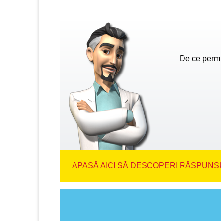
De ce permi
APASĂ AICI SĂ DESCOPERI RĂSPUNSU