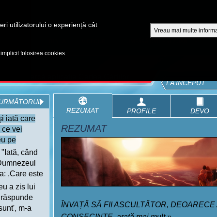
A
ri utilizatorului o experiență cât
Vreau mai multe informa
EPISOADE
BIBLIA
VIDEOURI
CUMPĂRĂ DVD - SEZOANE 1-4
 implicit folosirea cookies.