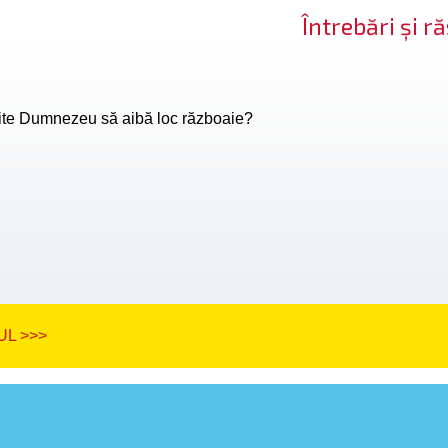
Întrebări și 
te Dumnezeu să aibă loc războaie?
L >>>