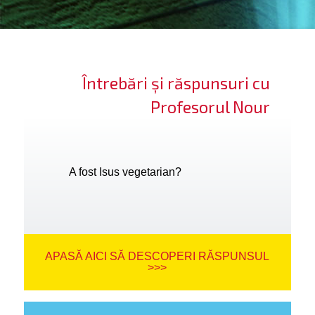
ifică-te
ide cont
Întrebări și răspunsuri cu
bă limba
Profesorul Nour
A fost Isus vegetarian?
APASĂ AICI SĂ DESCOPERI RĂSPUNSUL
>>>