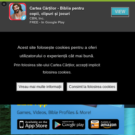
×
Cartea Cărților - Biblia pentru
VIEW
copii, clipuri și jocuri
CBN, Inc.
FREE - In Google Play
Return to Content
Acest site folosește cookies pentru a oferi
utilizatorului o experiență cât mai bună.
peră
Prin folosirea site-ului Cartea Cărților, accepți implicit
folosirea cookies.
ade
Vreau mai multe informații
Consimt la folosirea cookies
ri
ră DVD - Sezoane 1-4
ția mobilă