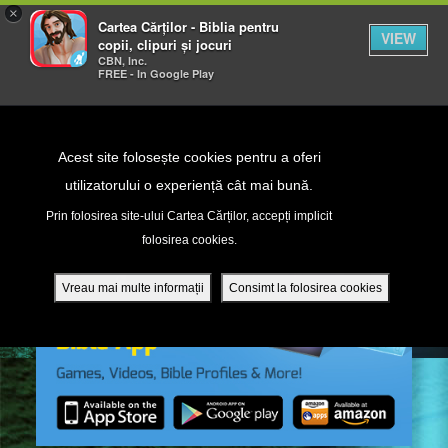
×
Cartea Cărților - Biblia pentru
VIEW
copii, clipuri și jocuri
CBN, Inc.
FREE - In Google Play
Return to Content
Acest site folosește cookies pentru a oferi
utilizatorului o experiență cât mai bună.
peră
Prin folosirea site-ului Cartea Cărților, accepți implicit
folosirea cookies.
ade
Vreau mai multe informații
Consimt la folosirea cookies
ri
ră DVD - Sezoane 1-4
ția mobilă