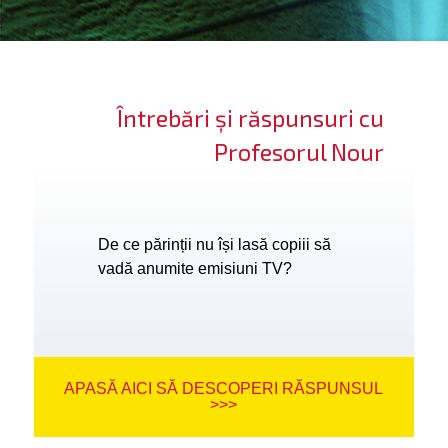
ifică-te
ide cont
Întrebări și răspunsuri cu
bă limba
Profesorul Nour
De ce părinții nu își lasă copiii să
vadă anumite emisiuni TV?
APASĂ AICI SĂ DESCOPERI RĂSPUNSUL
>>>