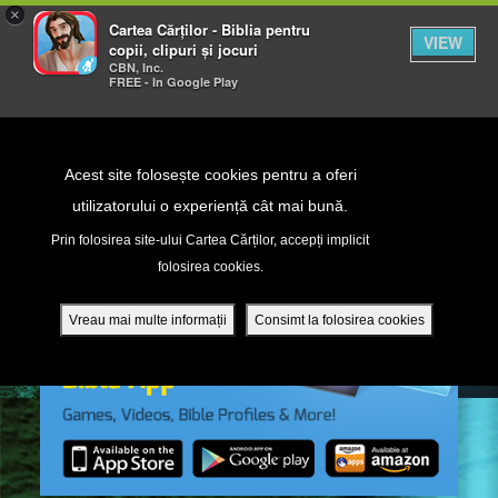
×
Cartea Cărților - Biblia pentru
VIEW
copii, clipuri și jocuri
CBN, Inc.
FREE - In Google Play
Return to Content
Acest site folosește cookies pentru a oferi
utilizatorului o experiență cât mai bună.
peră
Prin folosirea site-ului Cartea Cărților, accepți implicit
folosirea cookies.
ade
Vreau mai multe informații
Consimt la folosirea cookies
ri
ră DVD - Sezoane 1-4
ția mobilă