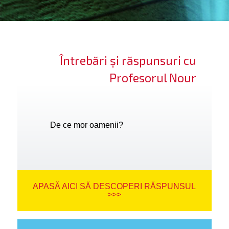
ifică-te
ide cont
Întrebări și răspunsuri cu
bă limba
Profesorul Nour
De ce mor oamenii?
APASĂ AICI SĂ DESCOPERI RĂSPUNSUL
>>>