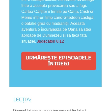
între a accepta provocarea sau a fugi.
Cartea Cărților îi trimite pe Oana, Cristi și
Memo într-un timp când Ghedeon câștigă
o bătălie grea cu madianiții. Această
aventură o încurajează pe Oana să stea
aproape de Dumnezeu și să facă față
situației.
Judecători 6:12
URMĂREȘTE EPISOADELE
ÎNTREGI
LECȚIA:
Domnul folosește pe oricine vrea să fie folosit.