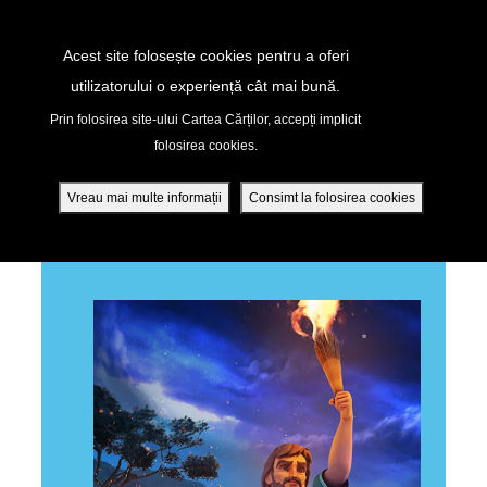
Return to Content
Acest site folosește cookies pentru a oferi
utilizatorului o experiență cât mai bună.
GHEDEON
peră
Prin folosirea site-ului Cartea Cărților, accepți implicit
folosirea cookies.
ade
Vreau mai multe informații
Consimt la folosirea cookies
ÎNAPOI LA TOATE EPISOADELE
ri
ră DVD - Sezoane 1-4
ția mobilă
ifică-te
ide cont