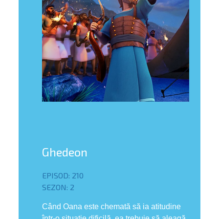
bă limba
Ghedeon
EPISOD: 210
SEZON: 2
Când Oana este chemată să ia atitudine
într-o situație dificilă, ea trebuie să aleagă